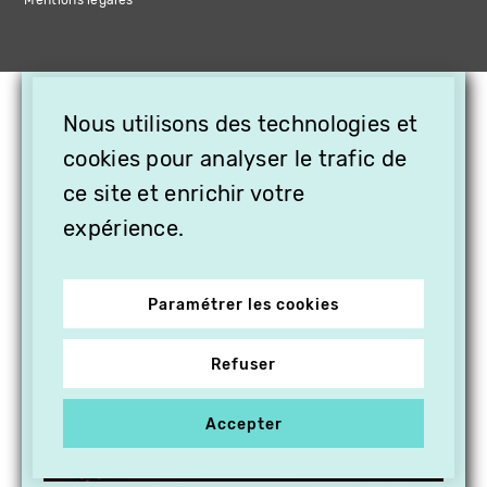
Mentions légales
×
Nous utilisons des technologies et
OFFREZ LA VIDÉO EN
cookies pour analyser le trafic de
CADEAU, ABONNEZ VOS
PROCHES À VITHÈQUE !
ce site et enrichir votre
expérience.
Paramétrer les cookies
Refuser
Accepter