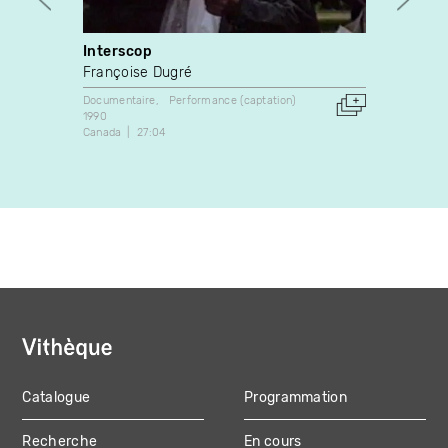
Interscop
Québ
Françoise Dugré
Group
Documentaire
Performance (captation)
Docume
1990
1976
Canada
27:04
Canada
Catalogue
Programmation
MAIN
Recherche
En cours