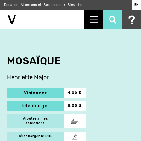
Donation
Abonnement
Se connecter
S'inscrire
EN
Aller
au
contenu
principal
MOSAÏQUE
Henriette Major
Visionner
4,00 $
Télécharger
8,00 $
Ajouter à mes
sélections
Télécharger le PDF