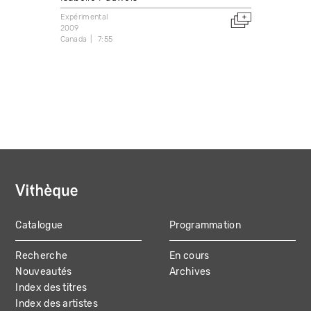
Expérimental
2009
Canada
7:55
Catalogue
Programmation
MAIN
Recherche
En cours
NAVIGATION
Nouveautés
Archives
Index des titres
Index des artistes