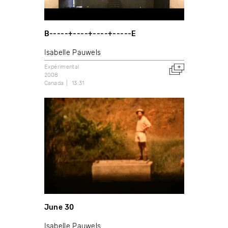
B-----+----+----+-----E
Isabelle Pauwels
Expérimental
2008
Canada
13:31
June 30
Isabelle Pauwels