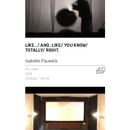
LIKE…/ AND, LIKE/ YOU KNOW/
TOTALLY/ RIGHT.
Isabelle Pauwels
Art vidéo
2012
Canada
62:02