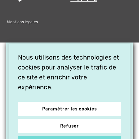
Mentions légales
×
Nous utilisons des technologies et
OFFREZ LA VIDÉO EN
CADEAU, ABONNEZ VOS
cookies pour analyser le trafic de
PROCHES À VITHÈQUE !
ce site et enrichir votre
expérience.
Paramétrer les cookies
Refuser