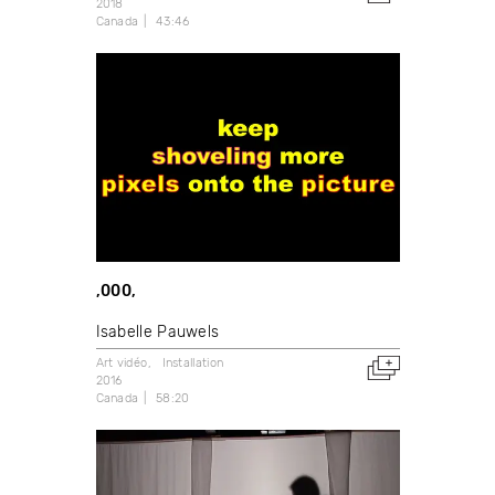
2018
Canada
43:46
,000,
Isabelle Pauwels
Art vidéo
Installation
2016
Canada
58:20