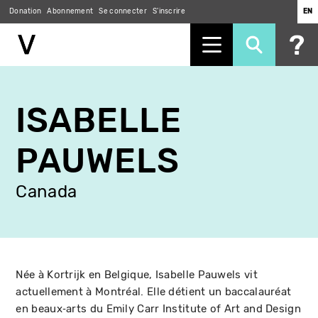
Donation
Abonnement
Se connecter
S'inscrire
EN
Aller
au
ISABELLE
contenu
principal
PAUWELS
Canada
Née à Kortrijk en Belgique, Isabelle Pauwels vit
actuellement à Montréal. Elle détient un baccalauréat
en beaux‑arts du Emily Carr Institute of Art and Design