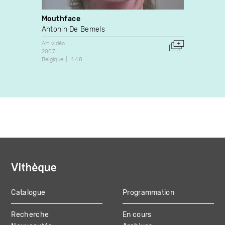
Mouthface
Seule 
Antonin De Bemels
Pierre
Art vidéo
Installat
2007
2009
Belgique
1:48
Canada
Catalogue
Programmation
MAIN
Recherche
En cours
NAVIGATION