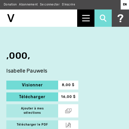
Donation
Abonnement
Se connecter
S'inscrire
EN
Aller
au
contenu
principal
,000,
Isabelle Pauwels
Visionner
8,00 $
Télécharger
16,00 $
Ajouter à mes
sélections
Télécharger le PDF