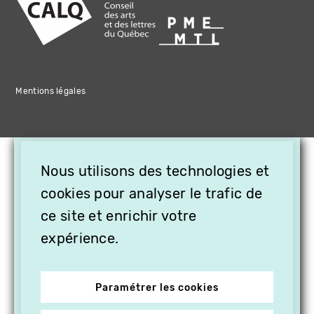
Mentions légales
×
Nous utilisons des technologies et
OFFREZ LA VIDÉO EN
CADEAU, ABONNEZ VOS
cookies pour analyser le trafic de
PROCHES À VITHÈQUE !
ce site et enrichir votre
expérience.
Paramétrer les cookies