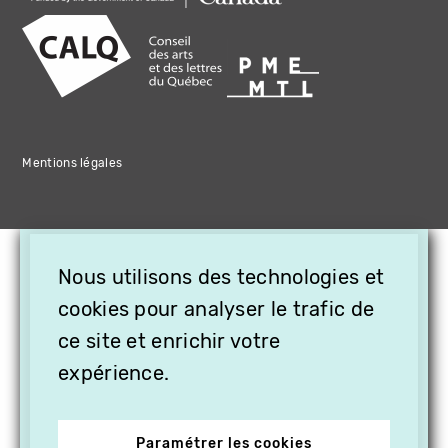
Mentions légales
×
Nous utilisons des technologies et
OFFREZ LA VIDÉO EN
cookies pour analyser le trafic de
CADEAU, ABONNEZ VOS
PROCHES À VITHÈQUE !
ce site et enrichir votre
expérience.
Paramétrer les cookies