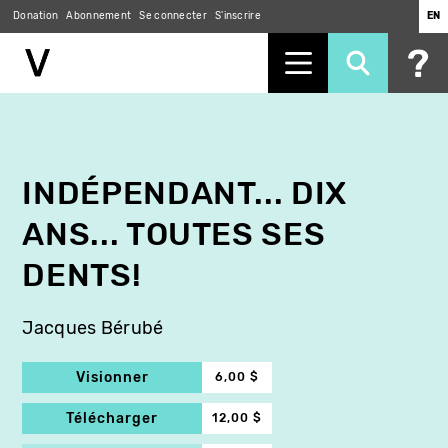
Donation
Abonnement
Se connecter
S'inscrire
EN
Aller
au
contenu
principal
INDÉPENDANT... DIX
ANS... TOUTES SES
DENTS!
Jacques Bérubé
Visionner
6,00 $
Télécharger
12,00 $