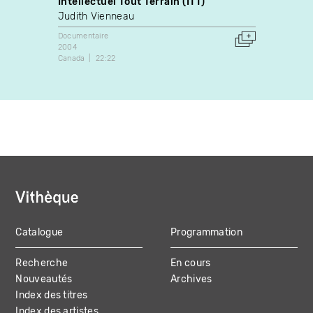
Intellectuel Tout Terrain (ITT)
Laura
Judith Vienneau
Docume
2020
Documentaire
Canada
2004
Canada
22:22
Catalogue
Programmation
MAIN
Recherche
En cours
NAVIGATION
Nouveautés
Archives
Index des titres
Index des artistes