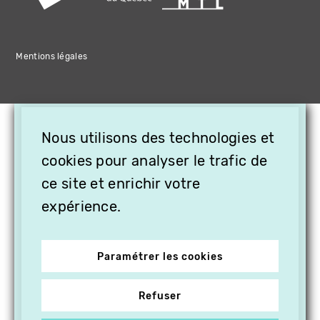
Mentions légales
×
Nous utilisons des technologies et
OFFREZ LA VIDÉO EN
CADEAU, ABONNEZ VOS
cookies pour analyser le trafic de
PROCHES À VITHÈQUE !
ce site et enrichir votre
expérience.
Paramétrer les cookies
Refuser