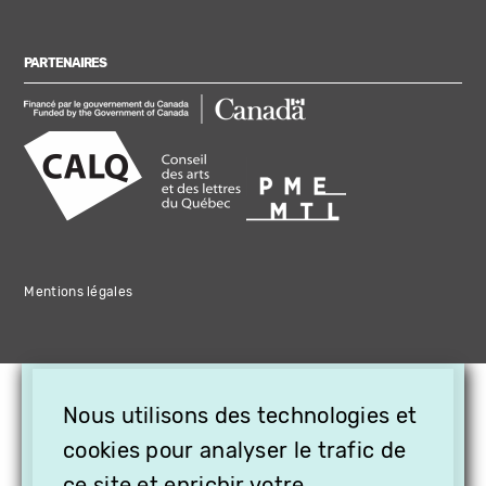
PARTENAIRES
Mentions légales
×
Nous utilisons des technologies et
OFFREZ LA VIDÉO EN
cookies pour analyser le trafic de
CADEAU, ABONNEZ VOS
ce site et enrichir votre