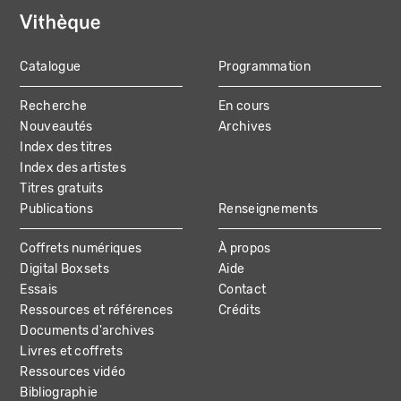
Catalogue
Programmation
MAIN
Recherche
En cours
NAVIGATION
Nouveautés
Archives
Index des titres
Index des artistes
Titres gratuits
Publications
Renseignements
Coffrets numériques
À propos
Digital Boxsets
Aide
Essais
Contact
Ressources et références
Crédits
Documents d'archives
Livres et coffrets
Ressources vidéo
Bibliographie