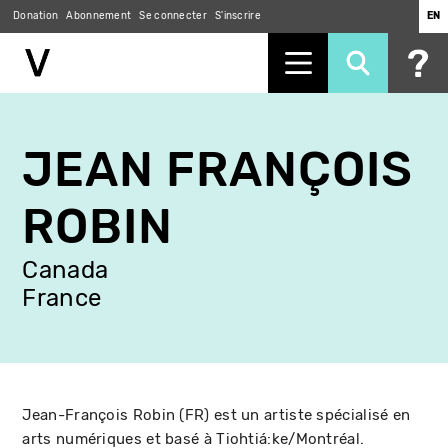
Donation
Abonnement
Se connecter
S'inscrire
EN
Aller
au
JEAN FRANÇOIS
contenu
principal
ROBIN
Canada
France
Jean-François Robin (FR) est un artiste spécialisé en
arts numériques et basé à Tiohtiá:ke/Montréal.