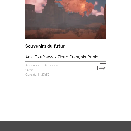
Souvenirs du futur
Amr Elkafrawy
Jean François Robin
Animation
Art vidéo
2022
Canada
23:52