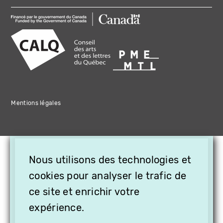
Mentions légales
×
Nous utilisons des technologies et
OFFREZ LA VIDÉO EN
cookies pour analyser le trafic de
CADEAU, ABONNEZ VOS
PROCHES À VITHÈQUE !
ce site et enrichir votre
expérience.