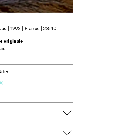
idéo
1992
France
28:40
e originale
ais
AGER