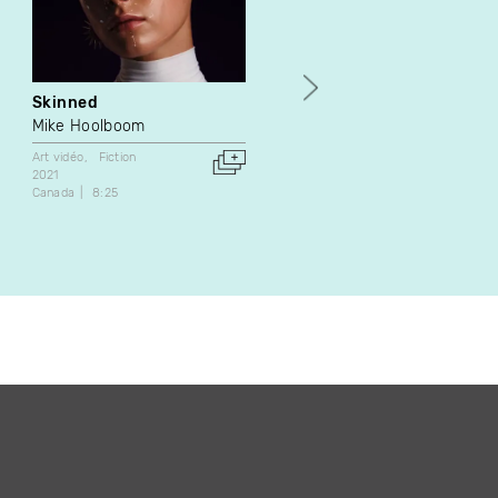
Skinned
Solstice
Mike Hoolboom
Madelon Hooykaas
Elsa Stansfield
Art vidéo
Fiction
2021
Art vidéo
Canada
8:25
1989
Pays-Bas
15:28