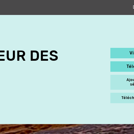
EUR DES
V
Té
Ajo
s
Téléch