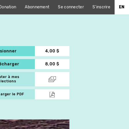
Donation
Abonnement
Se connecter
S'inscrire
EN
isionner
4,00 $
lécharger
8,00 $
uter à mes
élections
arger le PDF