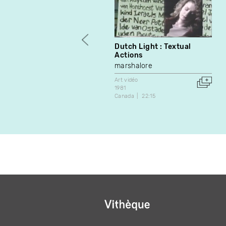
Dutch Light : Textual
Actions
marshalore
Art vidéo
1981
Canada
22:15