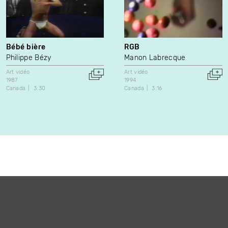
Bébé bière
RGB
Philippe Bézy
Manon Labrecque
Art vidéo
Art vidéo
1987
1994
Canada
3:30
Canada
3:16