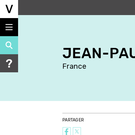
Aller
au
contenu
principal
JEAN-PAU
France
PARTAGER