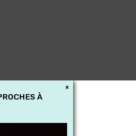
×
 PROCHES À