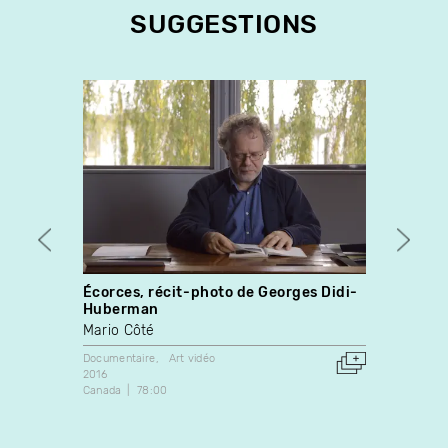
SUGGESTIONS
Écorces, récit-photo de Georges Didi-
C'est
Huberman
Madel
Mario Côté
Docume
1972
Documentaire
Art vidéo
Canada
2016
Canada
78:00