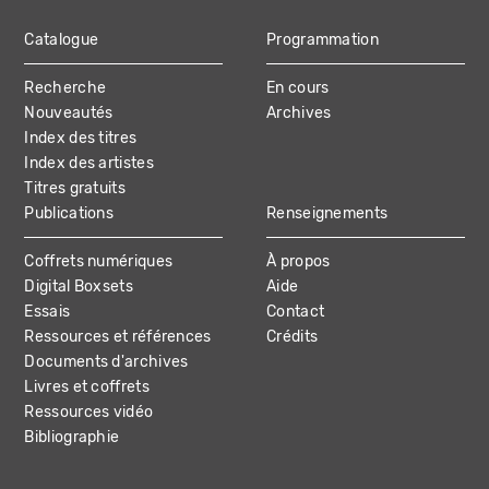
Catalogue
Programmation
MAIN
Recherche
En cours
NAVIGATION
Nouveautés
Archives
Index des titres
Index des artistes
Titres gratuits
Publications
Renseignements
Coffrets numériques
À propos
Digital Boxsets
Aide
Essais
Contact
Ressources et références
Crédits
Documents d'archives
Livres et coffrets
Ressources vidéo
Bibliographie