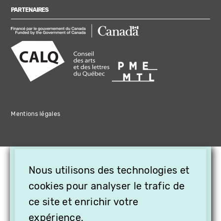
PARTENAIRES
Mentions légales
×
Nous utilisons des technologies et
OFFREZ LA VIDÉO EN
cookies pour analyser le trafic de
CADEAU, ABONNEZ VOS
PROCHES À VITHÈQUE !
ce site et enrichir votre
expérience.