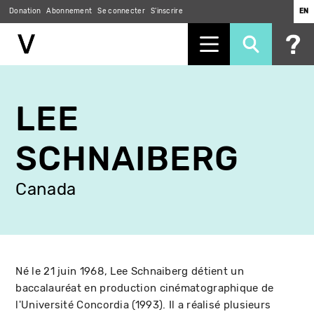
Donation
Abonnement
Se connecter
S'inscrire
EN
Aller
au
LEE
contenu
principal
SCHNAIBERG
Canada
Né le 21 juin 1968, Lee Schnaiberg détient un
baccalauréat en production cinématographique de
l'Université Concordia (1993). Il a réalisé plusieurs