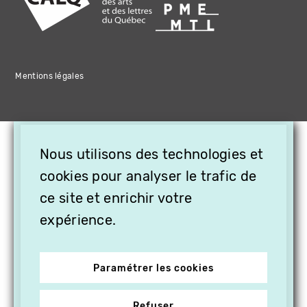
Mentions légales
×
Nous utilisons des technologies et
OFFREZ LA VIDÉO EN
cookies pour analyser le trafic de
CADEAU, ABONNEZ VOS
PROCHES À VITHÈQUE !
ce site et enrichir votre
expérience.
Paramétrer les cookies
Refuser