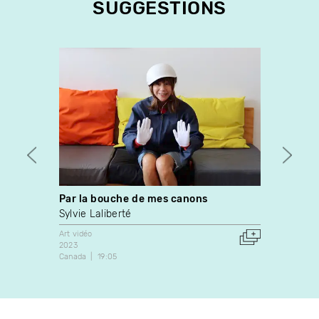
SUGGESTIONS
Par la bouche de mes canons
Beac
Sylvie Laliberté
Guli S
Art vidéo
Art vidé
2023
2006
Canada
19:05
Israël