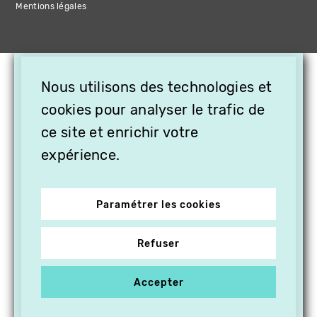
Mentions légales
×
Nous utilisons des technologies et
OFFREZ LA VIDÉO EN
cookies pour analyser le trafic de
CADEAU, ABONNEZ VOS
PROCHES À VITHÈQUE !
ce site et enrichir votre
expérience.
Paramétrer les cookies
Refuser
Accepter