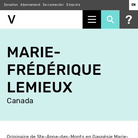
Donation
Abonnement
Se connecter
S'inscrire
EN
Aller
au
MARIE-
contenu
principal
FRÉDÉRIQUE
LEMIEUX
Canada
Originaire de Ste-Anne-des-Monts en Gaspésie Marie-