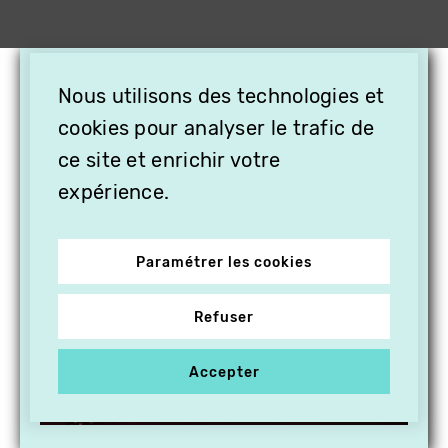
×
Nous utilisons des technologies et
OFFREZ LA VIDÉO EN
cookies pour analyser le trafic de
CADEAU, ABONNEZ VOS
PROCHES À VITHÈQUE !
ce site et enrichir votre
expérience.
Paramétrer les cookies
Refuser
Accepter