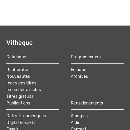
Catalogue
Programmation
MAIN
Recherche
En cours
NAVIGATION
Nouveautés
Archives
Index des titres
Index des artistes
Titres gratuits
Publications
Renseignements
Coffrets numériques
À propos
Digital Boxsets
Aide
Essais
Contact