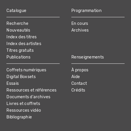
Catalogue
Programmation
MAIN
Recherche
En cours
NAVIGATION
Nouveautés
Archives
Index des titres
Index des artistes
Titres gratuits
Publications
Renseignements
Coffrets numériques
À propos
Digital Boxsets
Aide
Essais
Contact
Ressources et références
Crédits
Documents d'archives
Livres et coffrets
Ressources vidéo
Bibliographie