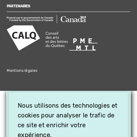
PARTENAIRES
Mentions légales
×
Nous utilisons des technologies et
OFFREZ LA VIDÉO EN
cookies pour analyser le trafic de
CADEAU, ABONNEZ VOS
PROCHES À VITHÈQUE !
ce site et enrichir votre
expérience.