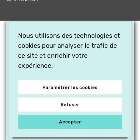
Mentions légales
×
Nous utilisons des technologies et
OFFREZ LA VIDÉO EN
cookies pour analyser le trafic de
CADEAU, ABONNEZ VOS
PROCHES À VITHÈQUE !
ce site et enrichir votre
expérience.
Paramétrer les cookies
Refuser
Accepter