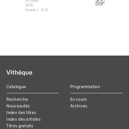
Art vidéo
2000
Canada
13:15
Catalogue
Programmation
MAIN
Recherche
En cours
NAVIGATION
Nouveautés
Archives
Index des titres
Index des artistes
Titres gratuits