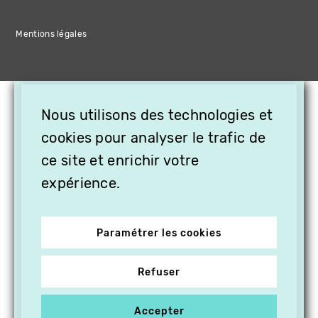
Mentions légales
×
Nous utilisons des technologies et
OFFREZ LA VIDÉO EN
cookies pour analyser le trafic de
CADEAU, ABONNEZ VOS
PROCHES À VITHÈQUE !
ce site et enrichir votre
expérience.
Paramétrer les cookies
Refuser
Accepter