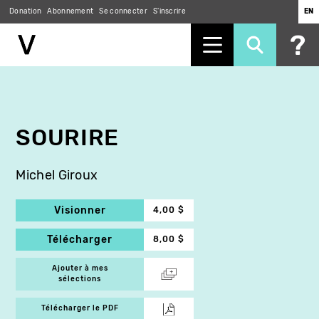
Donation
Abonnement
Se connecter
S'inscrire
EN
Aller
au
contenu
principal
SOURIRE
Michel Giroux
Visionner
4,00 $
Télécharger
8,00 $
Ajouter à mes
sélections
Télécharger le PDF