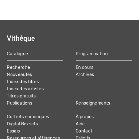
Catalogue
Programmation
MAIN
Recherche
En cours
NAVIGATION
Nouveautés
Archives
Index des titres
Index des artistes
Titres gratuits
Publications
Renseignements
Coffrets numériques
À propos
Digital Boxsets
Aide
Essais
Contact
Ressources et références
Crédits