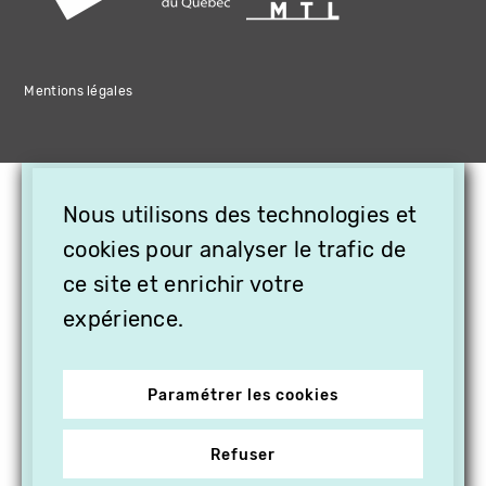
Mentions légales
×
Nous utilisons des technologies et
OFFREZ LA VIDÉO EN
cookies pour analyser le trafic de
CADEAU, ABONNEZ VOS
PROCHES À VITHÈQUE !
ce site et enrichir votre
expérience.
Paramétrer les cookies
Refuser