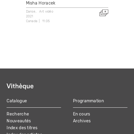
Misha Horacek
Danse
Art vidéo
2021
Canada
11:05
Catalogue
Programmation
MAIN
Recherche
En cours
NAVIGATION
Nouveautés
Archives
Index des titres