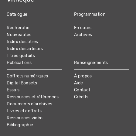
Catalogue
Programmation
MAIN
Recherche
En cours
NAVIGATION
Nouveautés
Archives
Index des titres
Index des artistes
Titres gratuits
Publications
Renseignements
Coffrets numériques
À propos
Digital Boxsets
Aide
Essais
Contact
Ressources et références
Crédits
Documents d'archives
Livres et coffrets
Ressources vidéo
Bibliographie