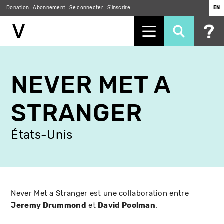
Donation
Abonnement
Se connecter
S'inscrire
EN
Aller
au
NEVER MET A
contenu
principal
STRANGER
États-Unis
Never Met a Stranger est une collaboration entre
Jeremy Drummond
et
David Poolman
.