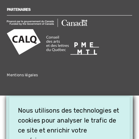
PARTENAIRES
Mentions légales
×
Nous utilisons des technologies et
OFFREZ LA VIDÉO EN
cookies pour analyser le trafic de
CADEAU, ABONNEZ VOS
PROCHES À VITHÈQUE !
ce site et enrichir votre