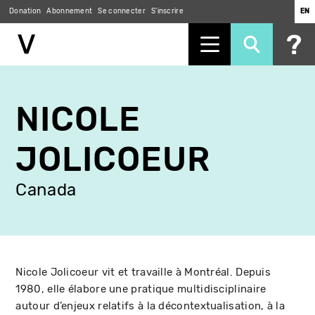
Donation
Abonnement
Se connecter
S'inscrire
EN
Aller
au
NICOLE
contenu
principal
JOLICOEUR
Canada
Nicole Jolicoeur vit et travaille à Montréal. Depuis
1980, elle élabore une pratique multidisciplinaire
autour d’enjeux relatifs à la décontextualisation, à la