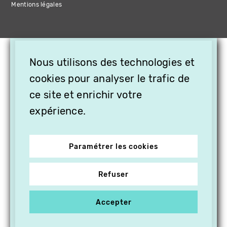
Mentions légales
×
Nous utilisons des technologies et
OFFREZ LA VIDÉO EN
cookies pour analyser le trafic de
CADEAU, ABONNEZ VOS
PROCHES À VITHÈQUE !
ce site et enrichir votre
expérience.
Paramétrer les cookies
Refuser
Accepter