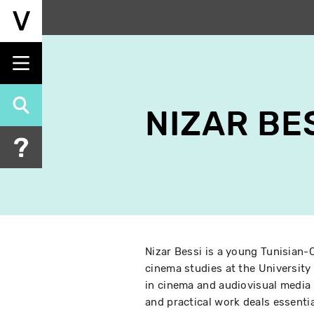
Aller
au
contenu
principal
NIZAR BE
Nizar Bessi is a young Tunisian-
cinema studies at the University
in cinema and audiovisual media 
and practical work deals essentia