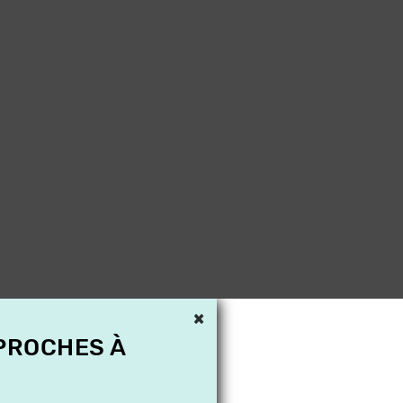
×
 PROCHES À