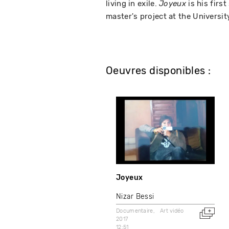
living in exile.
is his firs
Joyeux
master's project at the Universit
Oeuvres disponibles :
Joyeux
Nizar Bessi
Documentaire
Art vidéo
2017
12:51