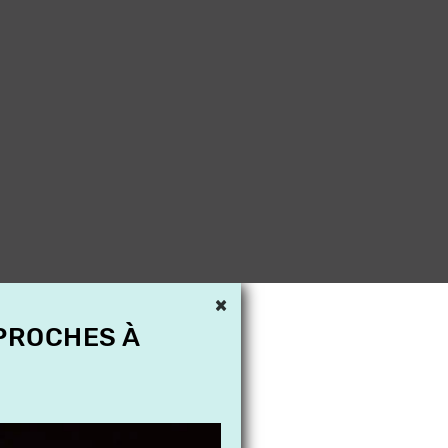
×
 PROCHES À