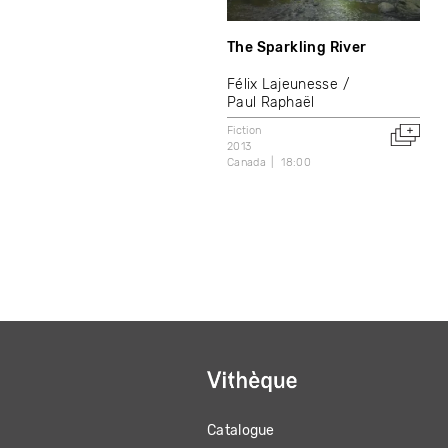
The Sparkling River
Félix Lajeunesse
Paul Raphaël
Fiction
2013
Canada
18:00
Catalogue