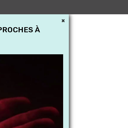
×
 PROCHES À