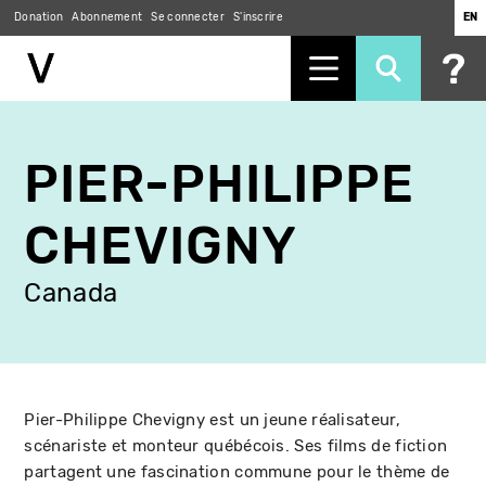
Donation
Abonnement
Se connecter
S'inscrire
EN
Aller
au
PIER-PHILIPPE
contenu
principal
CHEVIGNY
Canada
Pier-Philippe Chevigny est un jeune réalisateur,
scénariste et monteur québécois. Ses films de fiction
partagent une fascination commune pour le thème de