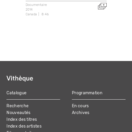
Documentaire
2014
Canada
8:46
Catalogue
Programmation
MAIN
Recherche
En cours
NAVIGATION
Nouveautés
Archives
Index des titres
Index des artistes