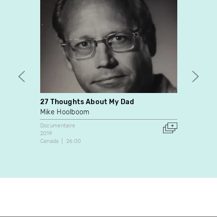
27 Thoughts About My Dad
C'éta
Mike Hoolboom
Moniq
Documentaire
Docume
2019
1972
Canada
26:00
Canada