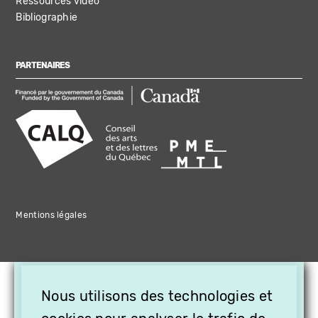
Ressources vidéo
Bibliographie
PARTENAIRES
Mentions légales
×
Nous utilisons des technologies et
OFFREZ LA VIDÉO EN