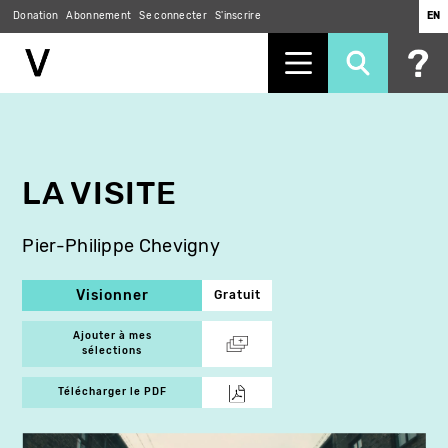
Donation
Abonnement
Se connecter
S'inscrire
EN
Aller
au
contenu
principal
LA VISITE
Pier-Philippe Chevigny
Visionner
Gratuit
Ajouter à mes
sélections
Télécharger le PDF