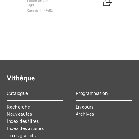
Documentaire
1987
Canada
49:52
Catalogue
Programmation
MAIN
Recherche
En cours
NAVIGATION
Nouveautés
Archives
Index des titres
Index des artistes
Titres gratuits