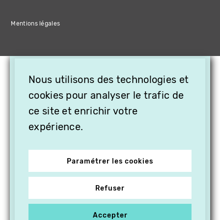
Mentions légales
×
Nous utilisons des technologies et
OFFREZ LA VIDÉO EN
cookies pour analyser le trafic de
CADEAU, ABONNEZ VOS
PROCHES À VITHÈQUE !
ce site et enrichir votre
expérience.
Paramétrer les cookies
Refuser
Accepter