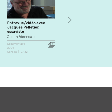
Entrevue/vidéo avec
De passage...
Jacques Pelletier,
Jean-Philippe Dussault
essayiste
Documentaire
Judith Vienneau
1981
Canada
27:14
Documentaire
2004
Canada
27:32