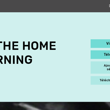
THE HOME
V
Té
RNING
Ajo
s
Téléch