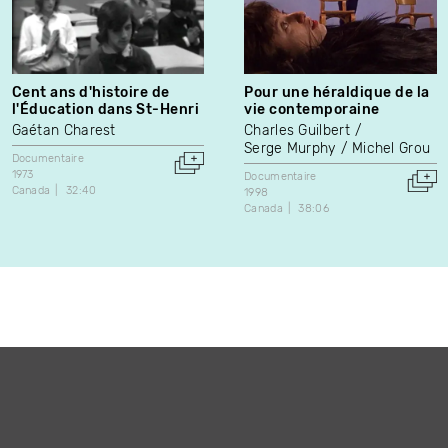
Cent ans d'histoire de
Pour une héraldique de la
l'Éducation dans St-Henri
vie contemporaine
Gaétan Charest
Charles Guilbert
Serge Murphy
Michel Grou
Documentaire
1973
Documentaire
Canada
32:40
1998
Canada
38:06