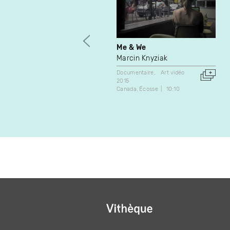
Me & We
Marcin Knyziak
Documentaire
Art vidéo
2015
Canada
Écosse
10:10