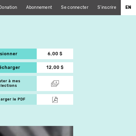
Donation
Abonnement
Se connecter
S'inscrire
EN
isionner
6,00 $
lécharger
12,00 $
uter à mes
élections
arger le PDF