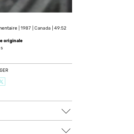
entaire
1987
Canada
49:52
e originale
is
AGER