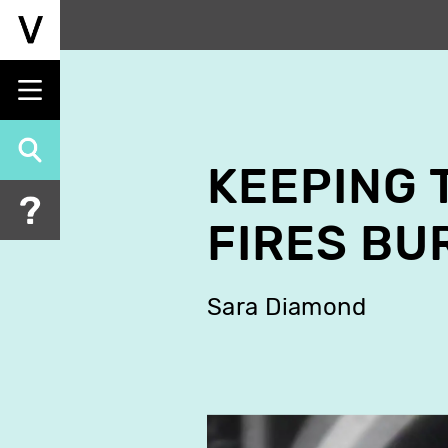
Aller
au
contenu
principal
KEEPING 
FIRES BU
Sara Diamond