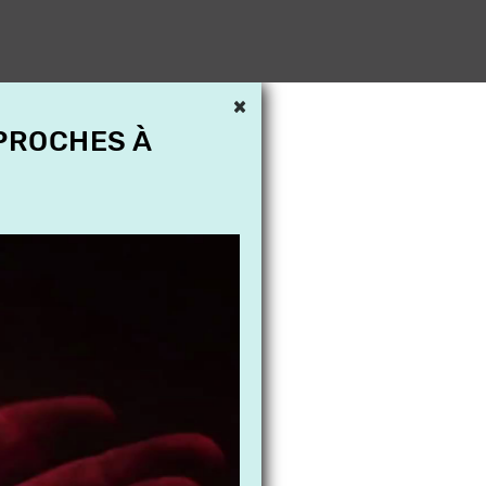
×
 PROCHES À