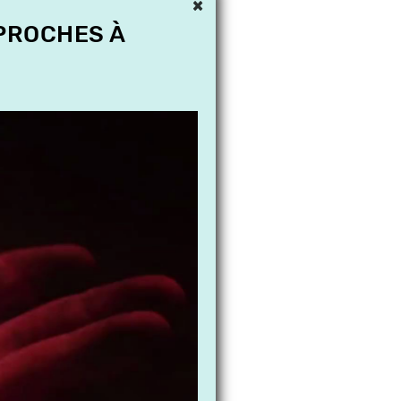
×
 PROCHES À