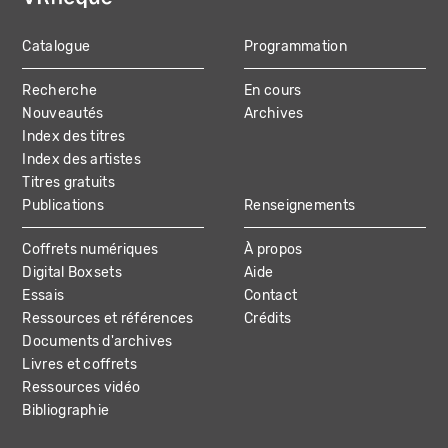
Catalogue
Programmation
MAIN
Recherche
En cours
NAVIGATION
Nouveautés
Archives
Index des titres
Index des artistes
Titres gratuits
Publications
Renseignements
Coffrets numériques
À propos
Digital Boxsets
Aide
Essais
Contact
Ressources et références
Crédits
Documents d'archives
Livres et coffrets
Ressources vidéo
Bibliographie