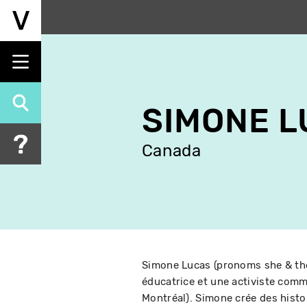
Aller
au
contenu
principal
SIMONE 
Canada
Simone Lucas (pronoms she & they
éducatrice et une activiste comm
Montréal). Simone crée des histoi