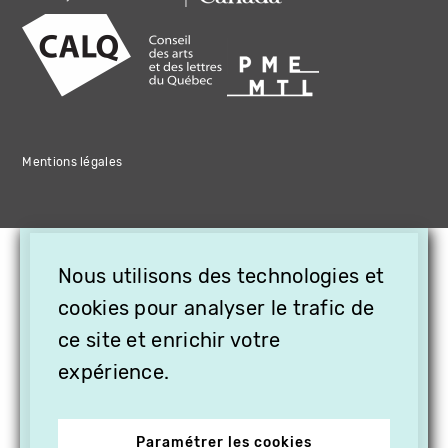
Mentions légales
×
Nous utilisons des technologies et
OFFREZ LA VIDÉO EN
cookies pour analyser le trafic de
CADEAU, ABONNEZ VOS
PROCHES À VITHÈQUE !
ce site et enrichir votre
expérience.
Paramétrer les cookies