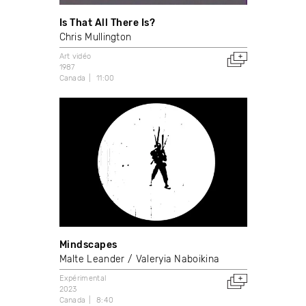
Is That All There Is?
Chris Mullington
Art vidéo
1987
Canada
11:00
Mindscapes
Malte Leander
Valeryia Naboikina
Expérimental
2023
Canada
8:40