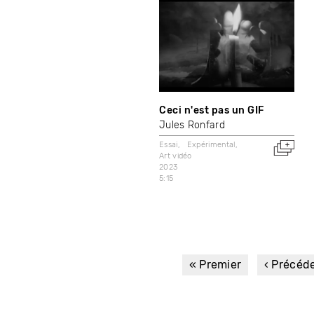
Ceci n'est pas un GIF
Jules Ronfard
Essai
Expérimental
Art vidéo
2023
5:15
Première
« Premier
Page
‹ Précéd
page
précéde