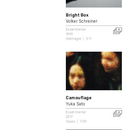
Bright Box
Volker Schreiner
Expérimental
1990
Allemagne
3:11
Camouflage
Yuka Sato
Expérimental
2017
Japon
7:00