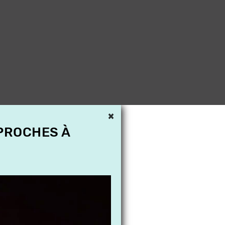
×
 PROCHES À