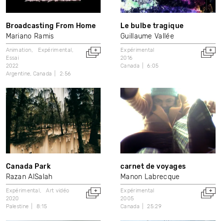
Broadcasting From Home
Le bulbe tragique
Mariano Ramis
Guillaume Vallée
Animation
Expérimental
Expérimental
Essai
2016
2022
Canada
6:05
Argentine
Canada
2:56
Canada Park
carnet de voyages
Razan AlSalah
Manon Labrecque
Expérimental
Art vidéo
Expérimental
2020
2005
Palestine
8:15
Canada
25:29