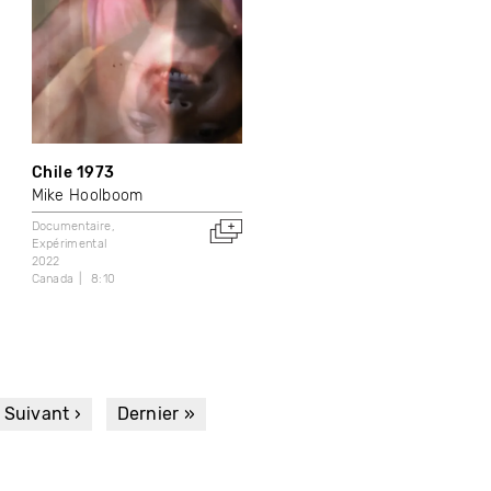
Chile 1973
Mike Hoolboom
Documentaire
Expérimental
2022
Canada
8:10
Page
Suivant ›
Dernière
Dernier »
suivante
page