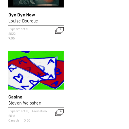
Bye Bye Now
Louise Bourque
Expérimental
2022
9:05
Casino
Steven Woloshen
Expérimental
Animation
2016
Canada
3:58