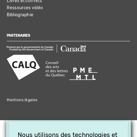
Livres et coffrets
Ressources vidéo
Bibliographie
PARTENAIRES
Mentions légales
×
Nous utilisons des technologies et
OFFREZ LA VIDÉO EN