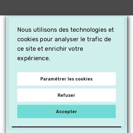
×
Nous utilisons des technologies et
OFFREZ LA VIDÉO EN
CADEAU, ABONNEZ VOS
cookies pour analyser le trafic de
PROCHES À VITHÈQUE !
ce site et enrichir votre
expérience.
Paramétrer les cookies
Refuser
Accepter