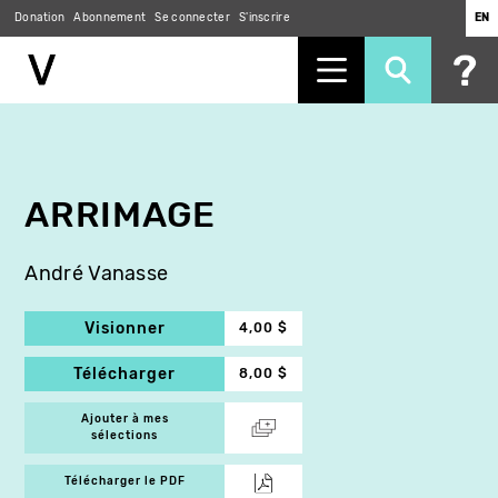
Donation
Abonnement
Se connecter
S'inscrire
EN
Aller
au
contenu
principal
ARRIMAGE
André Vanasse
Visionner
4,00 $
Télécharger
8,00 $
Ajouter à mes
sélections
Télécharger le PDF