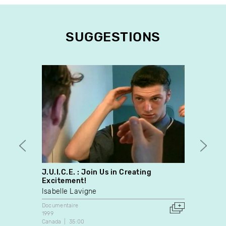
SUGGESTIONS
J.U.I.C.E. : Join Us in Creating
L'ima
Excitement!
Cheikh
Isabelle Lavigne
Docume
1986
Documentaire
Canada
1999
Canada
35:00