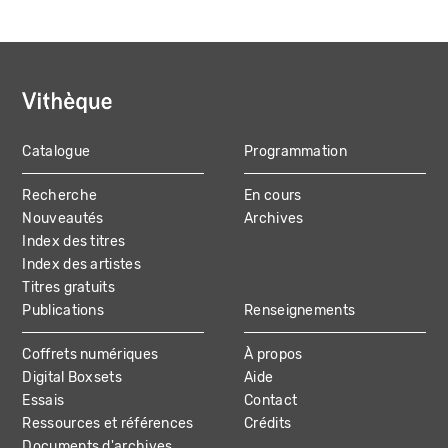
Catalogue
Programmation
MAIN
Recherche
En cours
NAVIGATION
Nouveautés
Archives
Index des titres
Index des artistes
Titres gratuits
Publications
Renseignements
Coffrets numériques
À propos
Digital Boxsets
Aide
Essais
Contact
Ressources et références
Crédits
Documents d'archives