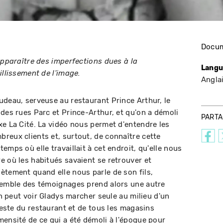
Docum
apparaître des imperfections dues à la
Langu
illissement de l'image.
Angla
udeau, serveuse au restaurant Prince Arthur, le
 des rues Parc et Prince-Arthur, et qu'on a démoli
PART
xe La Cité. La vidéo nous permet d'entendre les
reux clients et, surtout, de connaître cette
emps où elle travaillait à cet endroit, qu'elle nous
e où les habitués savaient se retrouver et
ètement quand elle nous parle de son fils,
nsemble des témoignages prend alors une autre
 on peut voir Gladys marcher seule au milieu d'un
 reste du restaurant et de tous les magasins
mensité de ce qui a été démoli à l'époque pour