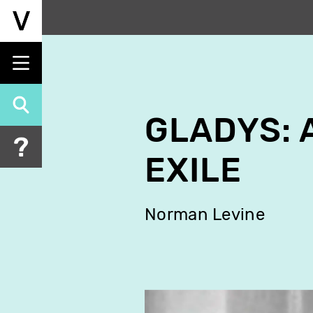
Aller
au
contenu
principal
GLADYS: 
EXILE
Norman Levine