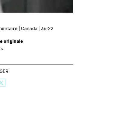
entaire
Canada
36:22
e originale
is
AGER