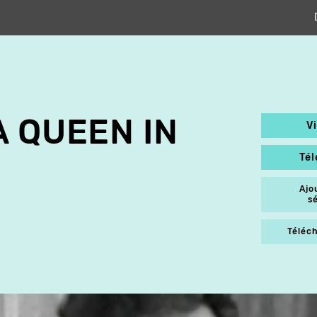
A QUEEN IN
V
Té
Ajo
s
Téléch