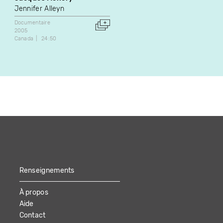
Yoakim Bélanger
Jennifer Alleyn
Art vidéo
Documentaire
2013
Documentaire
Canada
40:08
2005
Canada
24:50
Renseignements
À propos
Aide
Contact