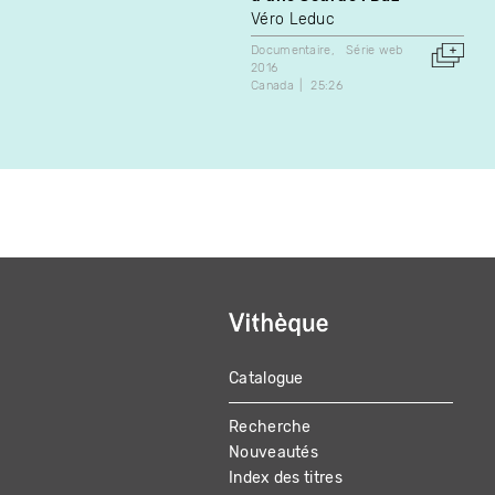
Véro Leduc
Documentaire
Série web
2016
Canada
25:26
Catalogue
MAIN
Recherche
NAVIGATION
Nouveautés
Index des titres