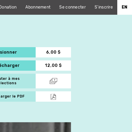
Donation
Abonnement
Se connecter
S'inscrire
EN
isionner
6,00 $
lécharger
12,00 $
uter à mes
élections
arger le PDF