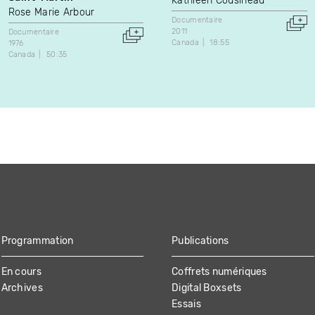
Kathleen Cousineau
Rose Marie Arbour
Documentaire
2011
Documentaire
Canada
18:55
1976
Canada
50:35
Programmation
Publications
En cours
Coffrets numériques
Archives
Digital Boxsets
Essais