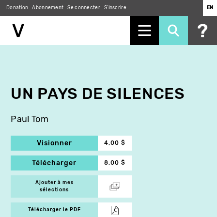
Donation
Abonnement
Se connecter
S'inscrire
EN
Aller
au
contenu
principal
UN PAYS DE SILENCES
Paul Tom
Visionner
4,00 $
Télécharger
8,00 $
Ajouter à mes
sélections
Télécharger le PDF