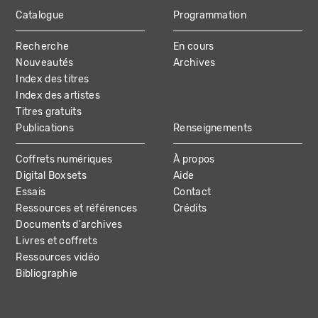
Catalogue
Programmation
MAIN
Recherche
En cours
NAVIGATION
Nouveautés
Archives
Index des titres
Index des artistes
Titres gratuits
Publications
Renseignements
Coffrets numériques
À propos
Digital Boxsets
Aide
Essais
Contact
Ressources et références
Crédits
Documents d'archives
Livres et coffrets
Ressources vidéo
Bibliographie