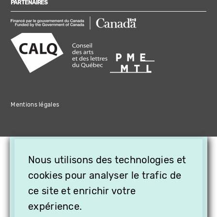
PARTENAIRES
Mentions légales
×
Nous utilisons des technologies et
OFFREZ LA VIDÉO EN
cookies pour analyser le trafic de
CADEAU, ABONNEZ VOS
PROCHES À VITHÈQUE !
ce site et enrichir votre
expérience.