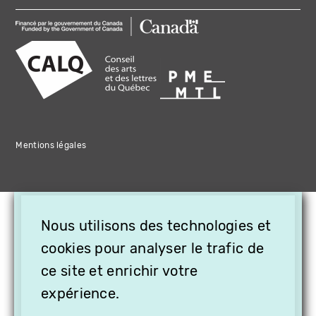
Mentions légales
×
Nous utilisons des technologies et
OFFREZ LA VIDÉO EN
CADEAU, ABONNEZ VOS
cookies pour analyser le trafic de
PROCHES À VITHÈQUE !
ce site et enrichir votre
expérience.