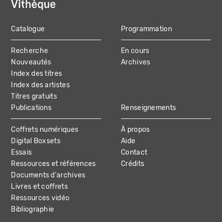
Catalogue
Programmation
MAIN
Recherche
En cours
NAVIGATION
Nouveautés
Archives
Index des titres
Index des artistes
Titres gratuits
Publications
Renseignements
Coffrets numériques
À propos
Digital Boxsets
Aide
Essais
Contact
Ressources et références
Crédits
Documents d'archives
Livres et coffrets
Ressources vidéo
Bibliographie