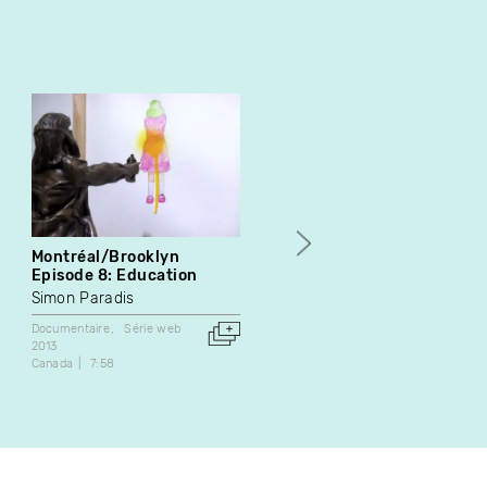
Montréal/Brooklyn
Montréal/Brooklyn
Episode 8: Education
Episode 3: Exchange
Simon Paradis
Simon Paradis
Documentaire
Série web
Documentaire
Série web
2013
2013
Canada
7:58
Canada
8:35