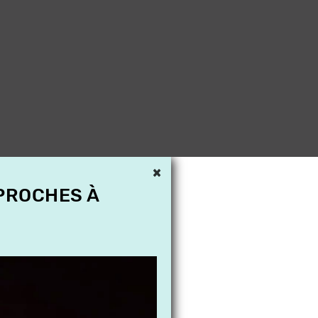
×
 PROCHES À