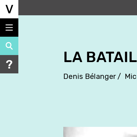
Aller
au
contenu
principal
LA BATAI
Denis Bélanger
Mic