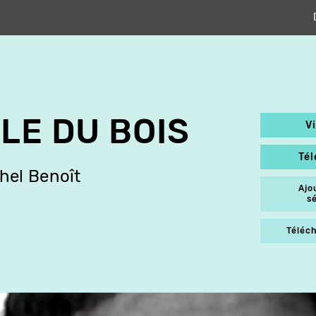
LLE DU BOIS
V
Té
hel Benoît
Ajo
s
Téléch