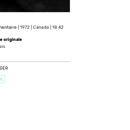
entaire
1972
Canada
18:42
e originale
ais
AGER