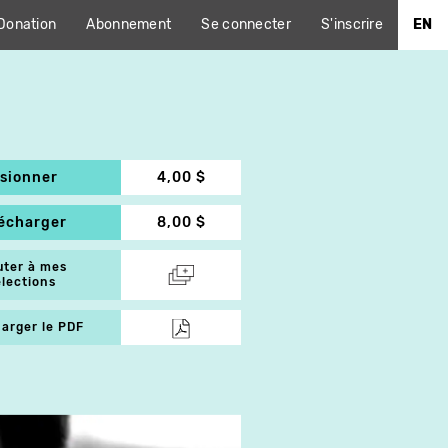
Donation
Abonnement
Se connecter
S'inscrire
EN
isionner
4,00 $
lécharger
8,00 $
uter à mes
élections
arger le PDF