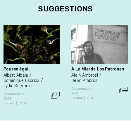
SUGGESTIONS
Pousse égal
A La Mierda Los Patrones
Albert Albala
Alain Ambrosi
Dominique Lacroix
Jean Ambrosi
Lydie Servanin
Documentaire
1972
Documentaire
Canada
61:45
2005
Canada
51:25