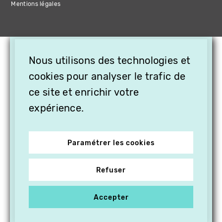
Mentions légales
×
Nous utilisons des technologies et
OFFREZ LA VIDÉO EN
CADEAU, ABONNEZ VOS
cookies pour analyser le trafic de
PROCHES À VITHÈQUE !
ce site et enrichir votre
expérience.
Paramétrer les cookies
Refuser
Accepter