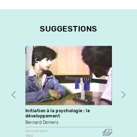
SUGGESTIONS
Initiation à la psychologie : le
The U
développement
Paul 
Bernard Demers
Docume
1985
Documentaire
Canada
1980