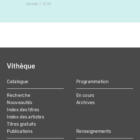
Canada
61:24
Catalogue
Programmation
MAIN
Recherche
En cours
NAVIGATION
Nouveautés
Archives
Index des titres
Index des artistes
Titres gratuits
Publications
Renseignements