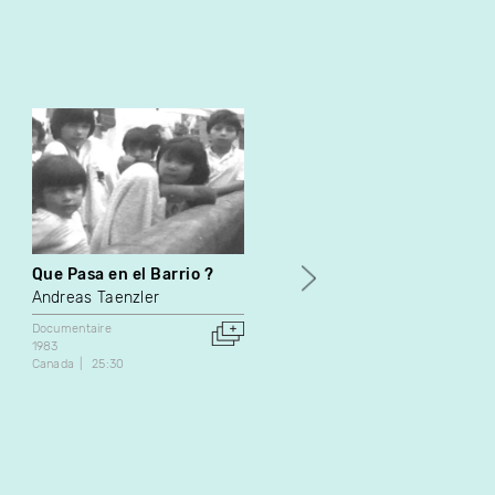
Que Pasa en el Barrio ?
Salut mon pote ! Ça roule
?
Andreas Taenzler
André Vanasse
Documentaire
1983
Documentaire
Canada
25:30
1995
Canada
14:27