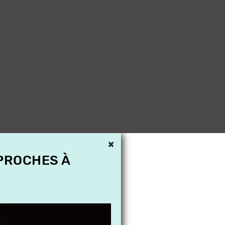
×
 PROCHES À