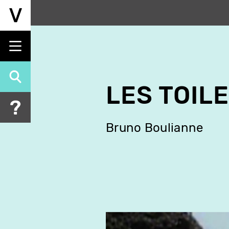
Aller
au
contenu
principal
LES TOIL
Bruno Boulianne