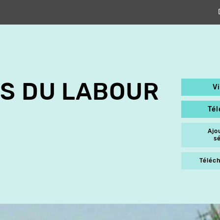
ES DU LABOUR
V
Té
Ajo
s
Téléch