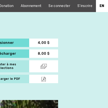
Donation
Abonnement
Se connecter
S'inscrire
EN
isionner
4,00 $
lécharger
8,00 $
uter à mes
élections
arger le PDF