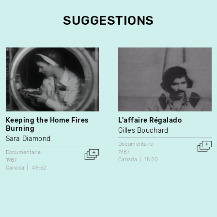
SUGGESTIONS
Keeping the Home Fires
L'affaire Régalado
Burning
Gilles Bouchard
Sara Diamond
Documentaire
1987
Documentaire
Canada
15:20
1987
Canada
49:52