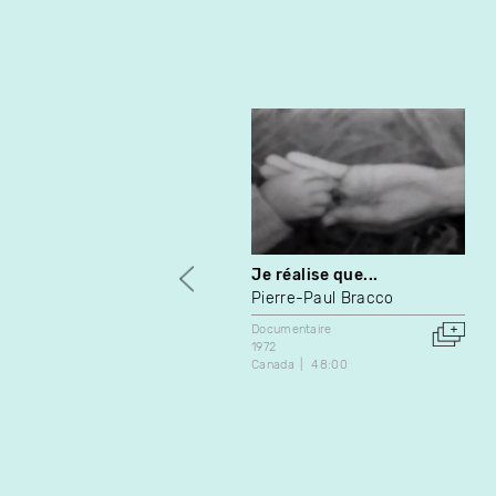
Je réalise que...
Pierre-Paul Bracco
Documentaire
1972
Canada
48:00