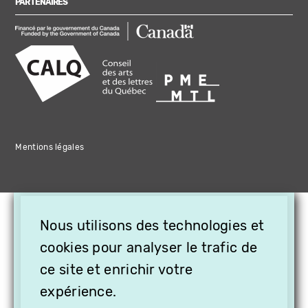
PARTENAIRES
Mentions légales
×
Nous utilisons des technologies et
OFFREZ LA VIDÉO EN
CADEAU, ABONNEZ VOS
cookies pour analyser le trafic de
PROCHES À VITHÈQUE !
ce site et enrichir votre
expérience.