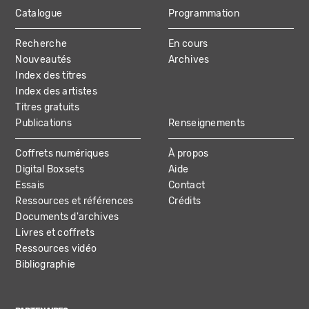
Catalogue
Programmation
MAIN
Recherche
En cours
NAVIGATION
Nouveautés
Archives
Index des titres
Index des artistes
Titres gratuits
Publications
Renseignements
Coffrets numériques
À propos
Digital Boxsets
Aide
Essais
Contact
Ressources et références
Crédits
Documents d'archives
Livres et coffrets
Ressources vidéo
Bibliographie